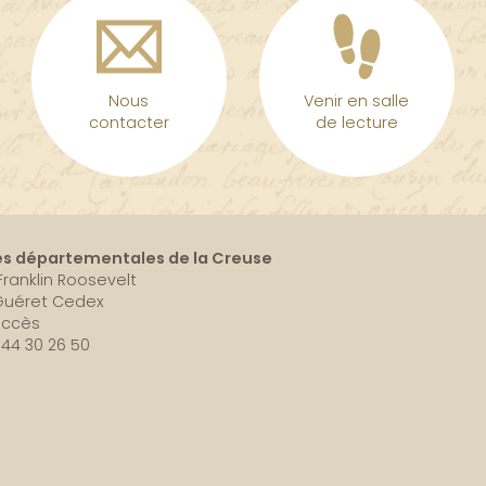
Nous
Venir en salle
contacter
de lecture
es départementales de la Creuse
 Franklin Roosevelt
Guéret Cedex
accès
5 44 30 26 50