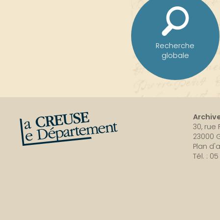
Recherche
globale
La Creuse, le département
Archiv
30, rue
23000 
Plan d'
Tél. : 0