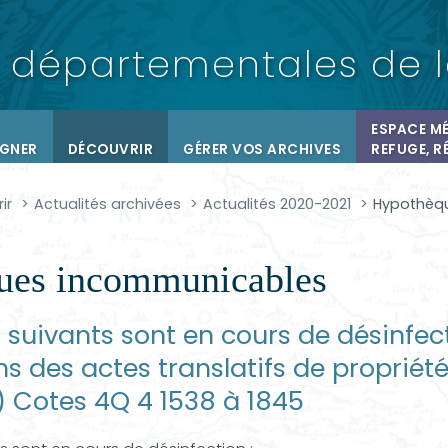
départementales
de 
ESPACE MÉ
IGNER
DÉCOUVRIR
GÉRER VOS ARCHIVES
REFUGE, R
ir
Actualités archivées
Actualités 2020-2021
Hypothèq
ues incommunicables
s suivants sont en cours de désinfec
ns des actes translatifs de proprié
) Cotes 4Q 4 1538 à 1845