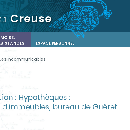
la
Creuse
MOIRE,
ÉSISTANCES
ESPACE PERSONNEL
ues incommunicables
tion : Hypothèques :
té d'immeubles, bureau de Guéret