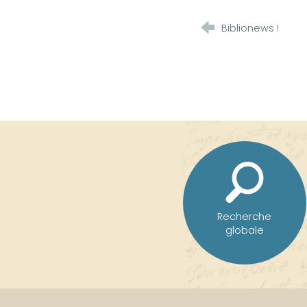
Biblionews !
Recherche
globale