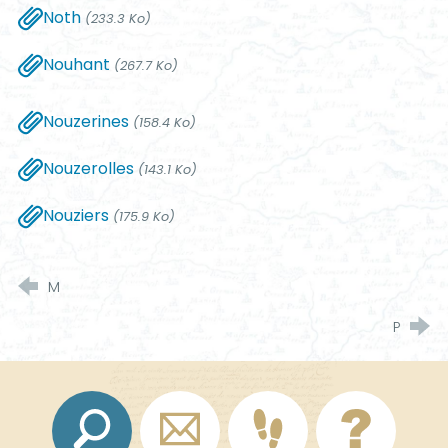
Noth
(233.3 Ko)
Nouhant
(267.7 Ko)
Nouzerines
(158.4 Ko)
Nouzerolles
(143.1 Ko)
Nouziers
(175.9 Ko)
M
P