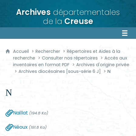
Archives
départementales
de la
Creuse
Accueil
Rechercher
Répertoires et Aides à la
recherche
Consulter nos répertoires
Accès aux
inventaires en format PDF
Archives d'origine privée
Archives diocésaines [sous-série 6 J]
N
N
Naillat
(194.8 Ko)
Néoux
(191.8 Ko)